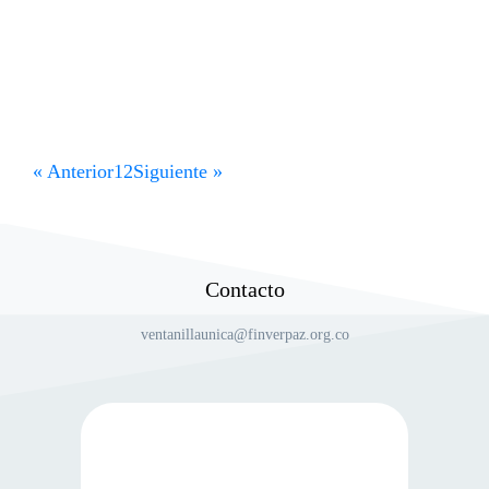
Objeto: Construcción de estufas ecoeficientes en la zona
rural del municipio de Aguada, Santander. 12 | Marzo |
2026 – Aviso Único
« Anterior
1
2
Siguiente »
Contacto
ventanillaunica@finverpaz.org.co