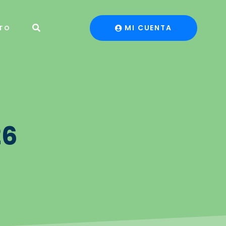
MI CUENTA
TO
26