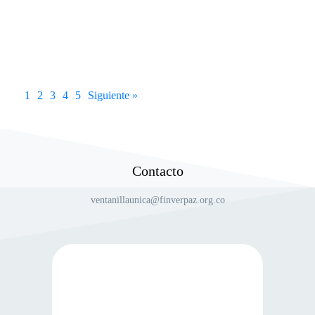
Objeto: Adecuación y mantenimiento del parque principal
del municipio de Chipatá, Santander. 10 | Octubre | 2025 –
Aviso Único 10 |
1
2
3
4
5
Siguiente »
Contacto
ventanillaunica@finverpaz.org.co