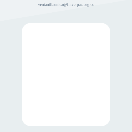
ventanillaunica@finverpaz.org.co