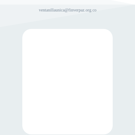
ventanillaunica@finverpaz.org.co