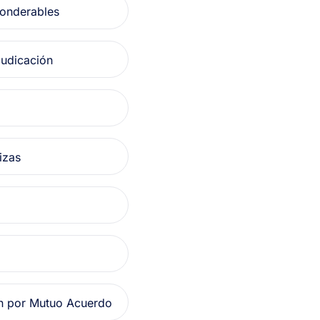
Ponderables
judicación
izas
n por Mutuo Acuerdo