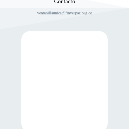
Contacto
ventanillaunica@finverpaz.org.co